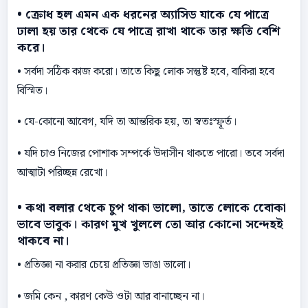
• ক্রোধ হল এমন এক ধরনের অ্যাসিড যাকে যে পাত্রে
ঢালা হয় তার থেকে যে পাত্রে রাখা থাকে তার ক্ষতি বেশি
করে।
• সর্বদা সঠিক কাজ করাে। তাতে কিছু লােক সন্তুষ্ট হবে, বাকিরা হবে
বিস্মিত।
• যে-কোনাে আবেগ, যদি তা আন্তরিক হয়, তা স্বতঃস্ফূর্ত।
• যদি চাও নিজের পােশাক সম্পর্কে উদাসীন থাকতে পারাে। তবে সর্বদা
আত্মাটা পরিচ্ছন্ন রেখাে।
• কথা বলার থেকে চুপ থাকা ভালাে, তাতে লােকে বোেকা
ভাবে ভাবুক। কারণ মুখ খুললে তাে আর কোনাে সন্দেহই
থাকবে না।
• প্রতিজ্ঞা না করার চেয়ে প্রতিজ্ঞা ভাঙা ভালাে।
• জমি কেন , কারণ কেউ ওটা আর বানাচ্ছেন না।