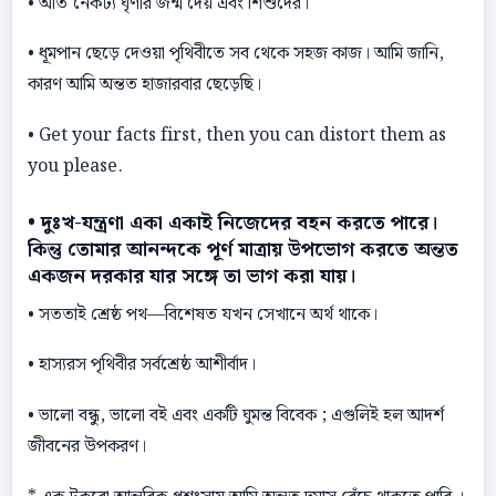
• অতি নৈকট্য ঘৃণার জন্ম দেয় এবং শিশুদের।
• ধূমপান ছেড়ে দেওয়া পৃথিবীতে সব থেকে সহজ কাজ। আমি জানি,
কারণ আমি অন্তত হাজারবার ছেড়েছি।
• Get your facts first, then you can distort them as
you please.
• দুঃখ-যন্ত্রণা একা একাই নিজেদের বহন করতে পারে।
কিন্তু তােমার আনন্দকে পূর্ণ মাত্রায় উপভােগ করতে অন্তত
একজন দরকার যার সঙ্গে তা ভাগ করা যায়।
• সততাই শ্রেষ্ঠ পথ—বিশেষত যখন সেখানে অর্থ থাকে।
• হাস্যরস পৃথিবীর সর্বশ্রেষ্ঠ আশীর্বাদ।
• ভালাে বন্ধু, ভালাে বই এবং একটি ঘুমন্ত বিবেক ; এগুলিই হল আদর্শ
জীবনের উপকরণ।