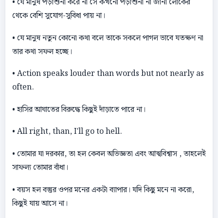
• যে মানুষ পড়াশুনা করে না সে কখনাে পড়াশুনা না জানা লােকের
থেকে বেশি সুযােগ-সুবিধা পায় না।
• যে মানুষ নতুন কোনাে কথা বলে তাকে সকলে পাগল ভাবে যতক্ষণ না
তার কথা সফল হচ্ছে।
• Action speaks louder than words but not nearly as
often.
• হাসির আঘাতের বিরুদ্ধে কিছুই দাঁড়াতে পারে না।
• All right, than, I'll go to hell.
• তােমার যা দরকার, তা হল কেবল অভিজ্ঞতা এবং আত্মবিশ্বাস , তাহলেই
সাফল্য তােমার বাঁধা।
• বয়স হল বস্তুর ওপর মনের একটা ব্যাপার। যদি কিছু মনে না করাে,
কিছুই যায় আসে না।