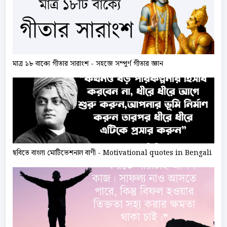
মাত্র ১৮ বাক্যে গীতার সারাংশ - সহজে সম্পূর্ণ গীতার জ্ঞান
ছবিতে বাংলা মোটিভেশনাল বাণী - Motivational quotes in Bengali