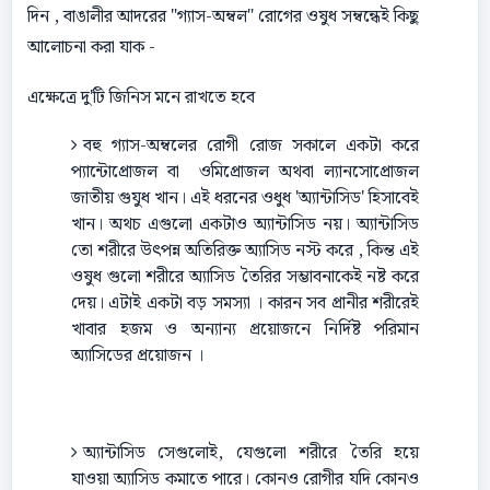
দিন , বাঙালীর আদরের "গ্যাস-অম্বল" রোগের ওষুধ সম্বন্ধেই কিছু
আলোচনা করা যাক -
এক্ষেত্রে দু'টি জিনিস মনে রাখতে হবে
বহু গ্যাস-অম্বলের রোগী রোজ সকালে একটা করে
প্যান্টোপ্রোজল বা ওমিপ্রোজল অথবা ল্যানসোপ্রোজল
জাতীয় গুযুধ খান। এই ধরনের ওধুধ 'অ্যান্টাসিড' হিসাবেই
খান। অথচ এগুলো একটাও অ্যান্টাসিড নয়। অ্যান্টাসিড
তো শরীরে উৎপন্ন অতিরিক্ত অ্যাসিড নস্ট করে , কিন্ত এই
ওষুধ গুলো শরীরে অ্যাসিড তৈরির সম্ভাবনাকেই নষ্ট করে
দেয়। এটাই একটা বড় সমস্যা । কারন সব প্রানীর শরীরেই
খাবার হজম ও অন্যান্য প্রয়োজনে নির্দিষ্ট পরিমান
অ্যাসিডের প্রয়োজন ।
অ্যান্টাসিড সেগুলোই, যেগুলো শরীরে তৈরি হয়ে
যাওয়া অ্যাসিড কমাতে পারে। কোনও রোগীর যদি কোনও