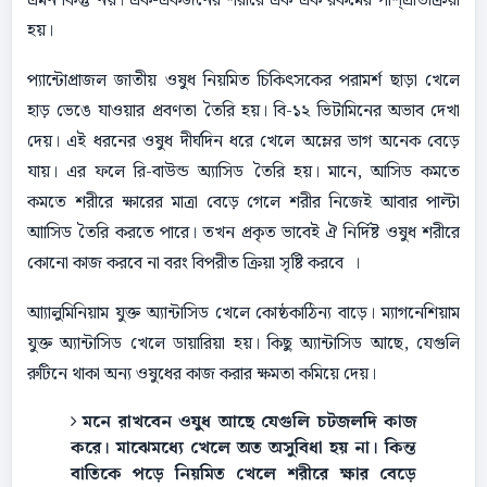
এমন কিন্তু নয়। এক-একজনের শরীরে এক এক রকমের পার্শ্প্রতিক্রিয়া
হয়।
প্যান্টোপ্রাজল জাতীয় ওষুধ নিয়মিত চিকিৎসকের পরামর্শ ছাড়া খেলে
হাড় ভেঙে যাওয়ার প্রবণতা তৈরি হয়। বি-১২ ভিটামিনের অভাব দেখা
দেয়। এই ধরনের ওষুধ দীর্ঘদিন ধরে খেলে অম্লের ভাগ অনেক বেড়ে
যায়। এর ফলে রি-বাউন্ড অ্যাসিড তৈরি হয়। মানে, আসিড কমতে
কমতে শরীরে ক্ষারের মাত্রা বেড়ে গেলে শরীর নিজেই আবার পাল্টা
আাসিড তৈরি করতে পারে। তখন প্রকৃত ভাবেই ঐ নির্দিষ্ট ওষুধ শরীরে
কোনো কাজ করবে না বরং বিপরীত ক্রিয়া সৃষ্টি করবে ।
আ্যালুমিনিয়াম যুক্ত অ্যান্টাসিড খেলে কোষ্ঠকাঠিন্য বাড়ে। ম্যাগনেশিয়াম
যুক্ত অ্যান্টাসিড খেলে ডায়ারিয়া হয়। কিছু অ্যান্টাসিড আছে, যেগুলি
রুটিনে থাকা অন্য ওষুধের কাজ করার ক্ষমতা কমিয়ে দেয়।
মনে রাখবেন ওযুধ আছে যেগুলি চটজলদি কাজ
করে। মাঝেমধ্যে খেলে অত অসুবিধা হয় না। কিন্ত
বাতিকে পড়ে নিয়মিত খেলে শরীরে ক্ষার বেড়ে