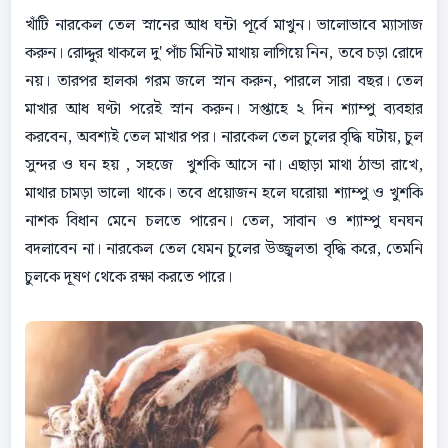
খাঁটি নারকেল তেল স্নানের আধ ঘন্টা পূর্বে মাখুন। ভালােভাবে ম্যাসাজ
করুন। রোদ্দুর থাকলে দু' পাঁচ মিনিট মাথায় লাগিয়ে নিন, তবে চড়া রােদে
নয়। তারপর হালকা গরম জলে স্নান করুন, পারলে সারা বছর। তেল
মাখার আধ ঘণ্টা পরেই স্নান করুন। সপ্তাহে ২ দিন শ্যাম্পু ব্যবহার
করবেন, অবশ্যই তেল মাখার পর। নারকেল তেল চুলের বৃদ্ধি ঘটায়, চুল
সুন্দর ও ঘন হয় , সহজে খুশকি আসে না। এছাড়া মাথা ঠান্ডা রাখে,
মাথার চামড়া ভালাে থাকে। তবে প্রয়ােজন হলে ঘরোয়া শ্যাম্পু ও খুশকি
নাশক বিধান মেনে চলতে পারেন। তেল, সাবান ও শ্যাম্পু ঘনঘন
বদলাবেন না। নারকেল তেল যেমন চুলের উজ্জ্বলতা বৃদ্ধি করে, তেমনি
চুলকে দূষণ থেকে রক্ষা করতে পারে।