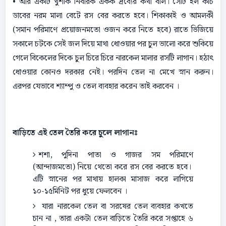
• আর একটি খুশকি নিবারক একক দ্রব্যের কথা বলি। সেটি হল কচি
ডাবের নরম মালা বেটে রস বের করতে হবে। শিকাকাই ও আমলকী
(সমান পরিমাণে প্রয়ােজনমতো ওজন করে নিতে হবে) রাতে ভিজিয়ে
সকালে চটকে সেই জল দিয়ে মাথা ধোওয়ার পর চুল ভালাে করে শুকিয়ে
গেলে বিকেলের দিকে চুল চিরে চিরে নারকেল মালার রসটি লাগান। হঠাৎ
ধােওয়ার কোনও দরকার নেই। পরদিন তেল না মেখে স্নান করুন।
এরপর যেভাবে শ্যাম্পু ও তেল ব্যবহার করেন তাই করবেন ।
বাড়িতে এই তেল তৈরি করে চুলে লাগানঃ
শশা, পুদিনা পাতা ও গাজর সম পরিমাণে
(আন্দাজমতো) নিয়ে থেতো করে রস বের করতে হবে।
এটি স্নানের পর মাথায় হালকা মাসাজ করে লাগিয়ে
১০-১৫মিনিট পর ধুয়ে ফেলবেন ।
যারা নারকেল তেল বা সরষের তেল ব্যবহার কখতে
চান না , তারা একটা তেল বাড়িতে তৈরি করে সপ্তাহে ৬