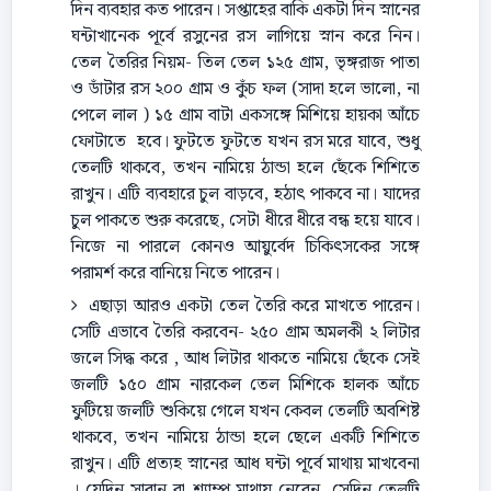
দিন ব্যবহার কত পারেন। সপ্তাহের বাকি একটা দিন স্নানের
ঘন্টাখানেক পূর্বে রসুনের রস লাগিয়ে স্নান করে নিন।
তেল তৈরির নিয়ম- তিল তেল ১২৫ গ্রাম, ভৃঙ্গরাজ পাতা
ও ডাঁটার রস ২০০ গ্রাম ও কুঁচ ফল (সাদা হলে ভালো, না
পেলে লাল ) ১৫ গ্রাম বাটা একসঙ্গে মিশিয়ে হায়কা আঁচে
ফোটাতে হবে। ফুটতে ফুটতে যখন রস মরে যাবে, শুধু
তেলটি থাকবে, তখন নামিয়ে ঠান্ডা হলে ছেঁকে শিশিতে
রাখুন। এটি ব্যবহারে চুল বাড়বে, হঠাৎ পাকবে না। যাদের
চুল পাকতে শুরু করেছে, সেটা ধীরে ধীরে বন্ধ হয়ে যাবে।
নিজে না পারলে কোনও আয়ুর্বেদ চিকিৎসকের সঙ্গে
পরামর্শ করে বানিয়ে নিতে পারেন।
এছাড়া আরও একটা তেল তৈরি করে মাখতে পারেন।
সেটি এভাবে তৈরি করবেন- ২৫০ গ্রাম অমলকী ২ লিটার
জলে সিদ্ধ করে , আধ লিটার থাকতে নামিয়ে ছেঁকে সেই
জলটি ১৫০ গ্রাম নারকেল তেল মিশিকে হালক আঁচে
ফুটিয়ে জলটি শুকিয়ে গেলে যখন কেবল তেলটি অবশিষ্ট
থাকবে, তখন নামিয়ে ঠান্ডা হলে ছেলে একটি শিশিতে
রাখুন। এটি প্রত্যহ স্নানের আধ ঘন্টা পূর্বে মাথায় মাখবেনা
। যেদিন সাবান বা শ্যাম্পু মাথায় নেবেন, সেদিন তেলটি