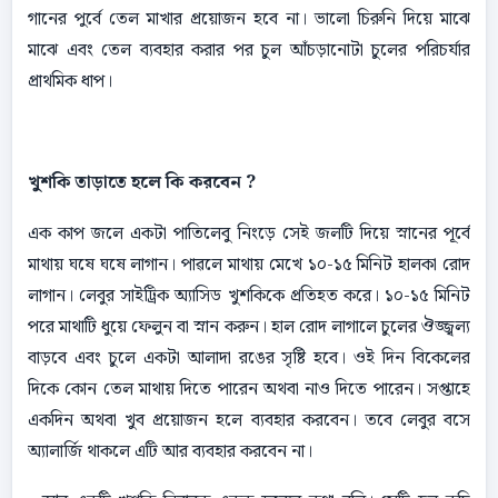
গানের পুর্বে তেল মাখার প্রয়ােজন হবে না। ভালো চিরুনি দিয়ে মাঝে
মাঝে এবং তেল ব্যবহার করার পর চুল আঁচড়ানােটা চুলের পরিচর্যার
প্রাথমিক ধাপ।
খুশকি তাড়াতে হলে কি করবেন ?
এক কাপ জলে একটা পাতিলেবু নিংড়ে সেই জলটি দিয়ে স্নানের পূর্বে
মাথায় ঘষে ঘষে লাগান। পাৱলে মাথায় মেখে ১০-১৫ মিনিট হালকা রােদ
লাগান। লেবুর সাইট্রিক অ্যাসিড খুশকিকে প্রতিহত করে। ১০-১৫ মিনিট
পরে মাথাটি ধুয়ে ফেলুন বা স্নান করুন। হাল রোদ লাগালে চুলের ঔজ্জ্বল্য
বাড়বে এবং চুলে একটা আলাদা রঙের সৃষ্টি হবে। ওই দিন বিকেলের
দিকে কোন তেল মাথায় দিতে পারেন অথবা নাও দিতে পারেন। সপ্তাহে
একদিন অথবা খুব প্রয়োজন হলে ব্যবহার করবেন। তবে লেবুর বসে
অ্যালার্জি থাকলে এটি আর ব্যবহার করবেন না।