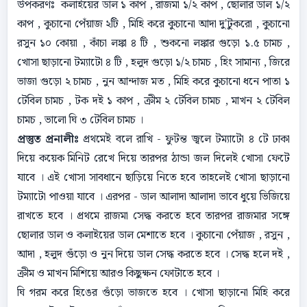
উপকরণঃ কলাইয়ের ডাল ১ কাপ , রাজমা ১/২ কাপ , ছোলার ডাল ১/২
কাপ , কুচানো পেঁয়াজ ২টি , মিহি করে কুচানো আদা দু'টুকরো , কুচানো
রসুন ১০ কোয়া , কাঁচা লঙ্কা ৪ টি , শুকনো লঙ্কার গুড়ো ১.৫ চামচ ,
খোসা ছাড়ানো টম্যাটো ৪ টি , হলুদ গুড়ো ১/২ চামচ , হিং সামান্য , জিরে
ভাজা গুড়ো ২ চামচ , নুন আন্দাজ মত , মিহি করে কুচানো ধনে পাতা ১
টেবিল চামচ , টক দই ১ কাপ , ক্রীম ২ টেবিল চামচ , মাখন ২ টেবিল
চামচ , ভালো ঘি ৩ টেবিল চামচ ।
প্রস্তুত প্রনালীঃ
প্রথমেই বলে রাখি - ফুটন্ত জ্বলে টম্যাটো ৪ টে ঢাকা
দিয়ে কয়েক মিনিট রেখে দিয়ে তারপর ঠান্ডা জল দিলেই খোসা ফেটে
যাবে । এই খোসা সাবধানে ছাড়িয়ে নিতে হবে তাহলেই খোসা ছাড়ানো
টম্যাটো পাওয়া যাবে । এরপর - ডাল আলাদা আলাদা ভাবে ধুয়ে ভিজিয়ে
রাখতে হবে । প্রথমে রাজমা সেদ্ধ করতে হবে তারপর রাজমার সঙ্গে
ছোলার ডাল ও কলাইয়ের ডাল মেশাতে হবে । কুচানো পেঁয়াজ , রসুন ,
আদা , হলুদ গুঁড়ো ও নুন দিয়ে ডাল সেদ্ধ করতে হবে । সেদ্ধ হলে দই ,
ক্রীম ও মাখন মিশিয়ে আরও কিছুক্ষন ফোটাতে হবে ।
ঘি গরম করে হিঙের গুঁড়ো ভাজতে হবে । খোসা ছাড়ানো মিহি করে