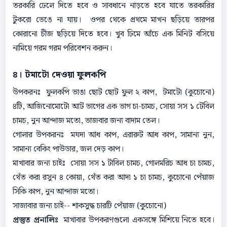
তরকারি ঢেলে দিতে হবে ও সাবধানে নাড়তে হবে যাতে তরকারির
টুকরো ভেঙে না যায়। ওপর থেকে প্রথমে মাখন ছড়িয়ে তারপর
কোরানো চীজ ছড়িয়ে দিতে হবে। খুব ঢিমে আঁচে এক মিনিট বসিয়ে
নামিয়ে গরম গরম পরিবেশন করুন।
৪। টমাটো দেওয়া ফুলকপি
উপকরনঃ ফুলকপি ভাঙা ছোট ছোট ফুল ২ কাপ, টমাটো (কুচোনো)
৪টি, আজিনোমোটো আট ভাগের এক ভাগ চা-চামচ, সোয়া সস ১ টেবিল
চামচ, নুন আন্দাজ মতো, ভাজবার জন্য বাদাম তেল।
গোলার উপকরনঃ মযদা আধ কাপ, এরারুট আধ কাপ, সামান্য নুন,
সামান্য বেকিং পাউডার, জল দেড় কাপ।
মাখাবার জন্য চাইঃ সোয়া সস ১ টাবিল চামচ, গোলমরিচ আধ চা চামচ,
থেঁত করা রসুন ৪ কোয়া, থেঁত করা আদা ১ চা চামচ, কুচোনো পেঁয়াজ
সিকি কাপ, নুন আন্দাজ মতো।
সাজাবার জন্য চাই-- শাকসুদ্ধ চারটি পেঁয়াজ (কুচোনো)
প্রস্তুত প্রনালিঃ
মাখাবার উপকরণগুলো একসঙ্গে মিশিয়ে নিতে হবে।