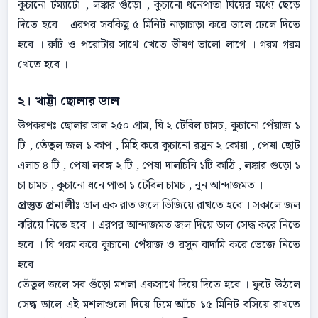
কুচানো টম্যাটো , লঙ্কার গুঁড়ো , কুচানো ধনেপাতা ঘিয়ের মধ্যে ছেড়ে
দিতে হবে । এরপর সবকিছু ৫ মিনিট নাড়াচাড়া করে ডালে ঢেলে দিতে
হবে । রুটি ও পরোটার সাথে খেতে ভীষণ ভালো লাগে । গরম গরম
খেতে হবে ।
২। খাট্টা ছোলার ডাল
উপকরণঃ ছোলার ডাল ২৫০ গ্রাম, ঘি ২ টেবিল চামচ, কুচানো পেঁয়াজ ১
টি , তেঁতুল জল ১ কাপ , মিহি করে কুচানো রসুন ২ কোয়া , পেষা ছোট
এলাচ ৪ টি , পেষা লবঙ্গ ২ টি , পেষা দালচিনি ১টি কাঠি , লঙ্কার গুড়ো ১
চা চামচ , কুচানো ধনে পাতা ১ টেবিল চামচ , নুন আন্দাজমত ।
প্রস্তুত প্রনালীঃ
ডাল এক রাত জলে ভিজিয়ে রাখতে হবে । সকালে জল
ঝরিয়ে নিতে হবে । এরপর আন্দাজমত জল দিয়ে ডাল সেদ্ধ করে নিতে
হবে । ঘি গরম করে কুচানো পেঁয়াজ ও রসুন বাদামি করে ভেজে নিতে
হবে ।
তেঁতুল জলে সব গুঁড়ো মশলা একসাথে দিয়ে দিতে হবে । ফুটে উঠলে
সেদ্ধ ডালে এই মশলাগুলো দিয়ে ঢিমে আঁচে ১৫ মিনিট বসিয়ে রাখতে