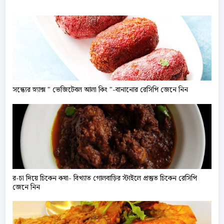
সন্ধ্যের স্ন্যাক্স " ভেজিটেবল আলা কিং "-বানানোর রেসিপি জেনে নিন
র-চা দিয়ে চিকেন কষা- বিখ্যাত গোলবাড়ির স্টাইলে প্রস্তুত চিকেন রেসিপি
জেনে নিন