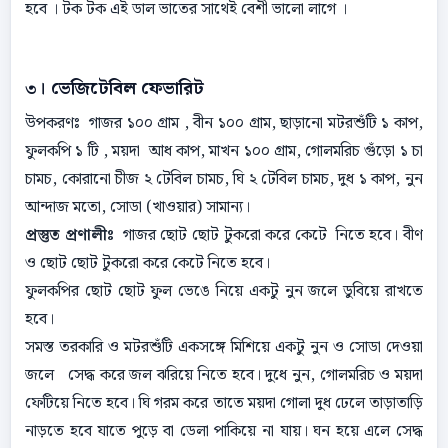
হবে । টক টক এই ডাল ভাতের সাথেই বেশী ভালো লাগে ।
৩। ভেজিটেবিল ফেভারিট
উপকরণঃ গাজর ১০০ গ্রাম , বীন ১০০ গ্রাম, ছাড়ানো মটরশুঁটি ১ কাপ,
ফুলকপি ১ টি , ময়দা আধ কাপ, মাখন ১০০ গ্রাম, গোলমরিচ গুঁড়ো ১ চা
চামচ, কোরানো চীজ ২ টেবিল চামচ, ঘি ২ টেবিল চামচ, দুধ ১ কাপ, নুন
আন্দাজ মতো, সোডা (খাওয়ার) সামান্য।
প্রস্তুত প্রণালীঃ
গাজর ছোট ছোট টুকরো করে কেটে নিতে হবে। বীণ
ও ছোট ছোট টুকরো করে কেটে নিতে হবে।
ফুলকপির ছোট ছোট ফুল ভেঙে নিয়ে একটু নুন জলে ডুবিয়ে রাখতে
হবে।
সমস্ত তরকারি ও মটরশুঁটি একসঙ্গে মিশিয়ে একটু নুন ও সোডা দেওয়া
জলে সেদ্ধ করে জল ঝরিয়ে নিতে হবে। দুধে নুন, গোলমরিচ ও ময়দা
ফেটিয়ে নিতে হবে। ঘি গরম করে তাতে ময়দা গোলা দুধ ঢেলে তাড়াতাড়ি
নাড়তে হবে যাতে পুড়ে বা ডেলা পাকিয়ে না যায়। ঘন হয়ে এলে সেদ্ধ