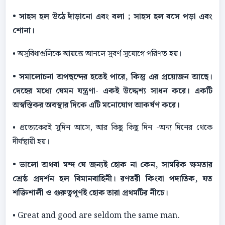
• সাহস হল উঠে দাঁড়ানাে এবং বলা ; সাহস হল বসে পড়া এবং
শােনা।
• অসুবিধাগুলিকে আয়ত্তে আনলে সুবর্ণ সুযােগে পরিণত হয়।
• সমালােচনা অপছন্দের হতেই পারে, কিন্তু এর প্রয়ােজন আছে।
দেহের মধ্যে যেমন যন্ত্রণা- একই উদ্দেশ্য সাধন করে। একটি
অস্বস্তিকর অবস্থার দিকে এটি মনােযােগ আকর্ষণ করে।
• প্রত্যেকেরই সুদিন আসে, আর কিছু কিছু দিন -অন্য দিনের থেকে
দীর্ঘস্থায়ী হয়।
• ভালাে অথবা মন্দ যে জন্যই হােক না কেন, সামরিক ক্ষমতার
শ্রেষ্ঠ প্রদর্শন হল বিমানবাহিনী। রণতরী কিংবা পদাতিক, যত
শক্তিশালী ও গুরুত্বপূর্ণই হােক তারা প্রথমটির নীচে।
• Great and good are seldom the same man.