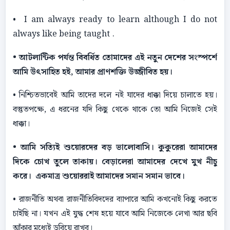
• I am always ready to learn although I do not
always like being taught .
• আটলান্টিক পর্যন্ত বিবর্ধিত তােমাদের এই নতুন দেশের সংস্পর্শে
আমি উৎসাহিত হই, আমার প্রাণশক্তি উজ্জীবিত হয়।
• নিশ্চিতভাবেই আমি তাদের দলে নই যাদের ধাক্কা দিয়ে চালাতে হয়।
বস্তুতপক্ষে, এ ধরনের যদি কিছু থেকে থাকে তাে আমি নিজেই সেই
ধাক্কা।
• আমি সত্যিই শুয়ােরদের বড় ভালােবাসি। কুকুরেরা আমাদের
দিকে চোখ তুলে তাকায়। বেড়ালেরা আমাদের দেখে মুখ নীচু
করে। একমাত্র শুয়ােররাই আমাদের সমান সমান ভাবে।
• রাজনীতি অথবা রাজনীতিবিদদের ব্যাপারে আমি কখনােই কিছু করতে
চাইছি না। যখন এই যুদ্ধ শেষ হয়ে যাবে আমি নিজেকে লেখা আর ছবি
আঁকার মধ্যেই ডুবিয়ে রাখব।