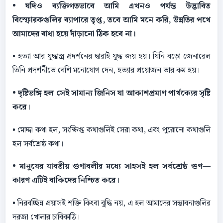
• যদিও ব্যক্তিগতভাবে আমি এখনও পর্যন্ত উদ্ভাবিত
বিস্ফোরকগুলির ব্যাপারে তৃপ্ত, তবে আমি মনে করি, উন্নতির পথে
আমাদের বাধা হয়ে দাঁড়ানাে ঠিক হবে না।
• হত্যা আর যুদ্ধাস্ত্র প্রদর্শনের দ্বারাই যুদ্ধ জয় হয়। যিনি বড়াে জেনারেল
তিনি প্রদর্শনীতে বেশি মনােযােগ দেন, হত্যার প্রয়ােজন তার কম হয়।
• দৃষ্টিভঙ্গি হল সেই সামান্য জিনিস যা আকাশপ্রমাণ পার্থক্যের সৃষ্টি
করে।
• মােদ্দা কথা হল, সংক্ষিপ্ত কথাগুলিই সেরা কথা, এবং পুরােনাে কথাগুলি
হল সর্বশ্রেষ্ঠ কথা।
• মানুষের যাবতীয় গুণাবলীর মধ্যে সাহসই হল সর্বশ্রেষ্ঠ গুণ—
কারণ এটিই বাকিদের নিশ্চিত করে।
• নিরবচ্ছিন্ন প্রয়াসই শক্তি কিংবা বুদ্ধি নয়, এ হল আমাদের সম্ভাবনাগুলির
দরজা খােলার চাবিকাঠি।