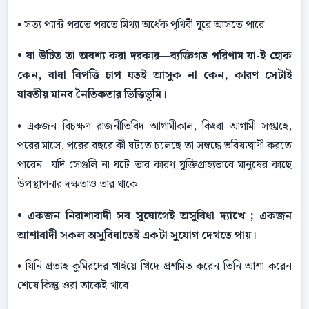
• সত্য প্যান্ট পরতে পরতে মিথ্যা অর্ধেক পৃথিবী ঘুরে আসতে পারে।
• যা উচিত তা অবশ্য করা দরকার—ব্যক্তিগত পরিণাম যা-ই হােক
কেন, বাধা বিপত্তি চাপ যতই আসুক না কেন, কারণ সেটাই
যাবতীয় মানব নৈতিকতার ভিত্তিভূমি।
• একজন বিচক্ষণ রাজনীতিবিদ আগামীকাল, কিংবা আগামী সপ্তাহে,
পরের মাসে, পরের বছরে কী ঘটতে চলেছে তা সম্বন্ধে ভবিষ্যদ্বাণী করতে
পারেন। যদি সেগুলি না ঘটে তার কারণ যুক্তিগ্রাহ্যভাবে মানুষের কাছে
উপস্থাপনার দক্ষতাও তার থাকে।
• একজন নিরাশাবাদী সব সুযােগেই অসুবিধা দ্যাখে ; একজন
আশাবাদী সকল অসুবিধাতেই একটা সুযােগ দেখতে পায়।
• যিনি প্রত্যহ কুমিরদের খাইয়ে খিদে প্রশমিত করেন তিনি আশা করেন
শেষে কিন্তু ওরা তাকেই খাবে।