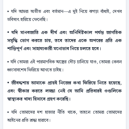
• যদি আমরা অতীত এবং বর্তমান—এ দুই নিয়ে ঝগড়া বাঁধাই, দেখব
ভবিষ্যৎ হারিয়ে ফেলেছি।
• যদি মানবজাতি এক দীর্ঘ এবং অনির্দিষ্টকাল পর্যন্ত জাগতিক
সমৃদ্ধি ভােগ করতে চায়, তবে তাদের একে অপরের প্রতি এক
শান্তিপূর্ণ এবং সাহায্যকারী মনােভাব নিয়ে চলতে হবে।
• যদি তােমরা এই পারমাণবিক অস্ত্রের দৌড় চালিয়ে যাও, তােমরা কেবল
ধ্বংসাবশেষ ফিরিয়ে আনতে চাইছ।
• জীবদ্দশায় আমাকে প্রায়ই নিজের কথা ফিরিয়ে নিতে হয়েছে,
এবং স্বীকার করতে লজ্জা নেই যে আমি প্রতিবারই ওগুলিকে
স্বাস্থ্যকর খাদ্য হিসাবে গ্রহণ করেছি।
• যদি তােমাদের দশ হাজার নীতি থাকে, তাহলে তােমরা তােমাদের
আইনের প্রতি শ্রদ্ধা হারাবে।