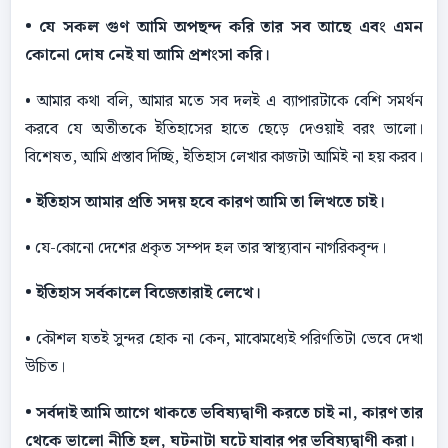
• যে সকল গুণ আমি অপছন্দ করি তার সব আছে এবং এমন
কোনাে দোষ নেই যা আমি প্রশংসা করি।
• আমার কথা বলি, আমার মতে সব দলই এ ব্যাপারটাকে বেশি সমর্থন
করবে যে অতীতকে ইতিহাসের হাতে ছেড়ে দেওয়াই বরং ভালাে।
বিশেষত, আমি প্রস্তাব দিচ্ছি, ইতিহাস লেখার কাজটা আমিই না হয় করব।
• ইতিহাস আমার প্রতি সদয় হবে কারণ আমি তা লিখতে চাই।
• যে-কোনাে দেশের প্রকৃত সম্পদ হল তার স্বাস্থ্যবান নাগরিকবৃন্দ।
• ইতিহাস সর্বকালে বিজেতারাই লেখে।
• কৌশল যতই সুন্দর হােক না কেন, মাঝেমধ্যেই পরিণতিটা ভেবে দেখা
উচিত।
• সর্বদাই আমি আগে থাকতে ভবিষ্যদ্বাণী করতে চাই না, কারণ তার
থেকে ভালাে নীতি হল, ঘটনাটা ঘটে যাবার পর ভবিষ্যদ্বাণী করা।