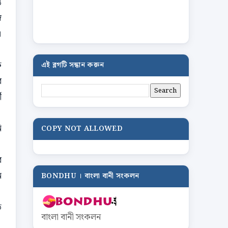
ত
ব
।
ি
এই ব্লগটি সন্ধান করুন
র
ী
ি
COPY NOT ALLOWED
র
ন
BONDHU । বাংলা বানী সংকলন
ড
বাংলা বানী সংকলন