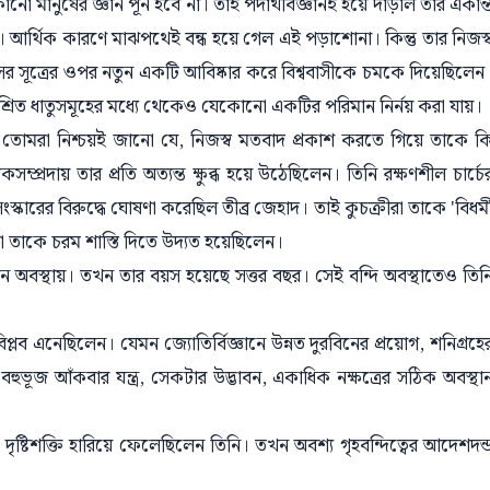
ো মানুষের জ্ঞান পূর্ন হবে না। তাই পদার্থবিজ্ঞানই হয়ে দাঁড়াল তার একান্
 না। আর্থিক কারণে মাঝপথেই বন্ধ হয়ে গেল এই পড়াশোনা। কিন্তু তার নিজস্
সের সূত্রের ওপর নতুন একটি আবিষ্কার করে বিশ্ববাসীকে চমকে দিয়েছিলেন
মিশ্রিত ধাতুসমূহের মধ্যে থেকেও যেকোনো একটির পরিমান নির্নয় করা যায়।
্ন। তোমরা নিশ্চয়ই জানো যে, নিজস্ব মতবাদ প্রকাশ করতে গিয়ে তাকে ক
্প্রদায় তার প্রতি অত্যন্ত ক্ষুব্ধ হয়ে উঠেছিলেন। তিনি রক্ষণশীল চার্চে
কারের বিরুদ্ধে ঘোষণা করেছিল তীব্র জেহাদ। তাই কুচক্রীরা তাকে 'বিধর্ম
 তাকে চরম শাস্তি দিতে উদ্যত হয়েছিলেন।
ীন অবস্থায়। তখন তার বয়স হয়েছে সত্তর বছর। সেই বন্দি অবস্থাতেও তিন
্লব এনেছিলেন। যেমন জ্যোতির্বিজ্ঞানে উন্নত দুরবিনের প্রয়োগ, শনিগ্রহে
, বহুভূজ আঁকবার যন্ত্র, সেকটার উদ্ভাবন, একাধিক নক্ষত্রের সঠিক অবস্থা
ৃষ্টিশক্তি হারিয়ে ফেলেছিলেন তিনি। তখন অবশ্য গৃহবন্দিত্বের আদেশদন্