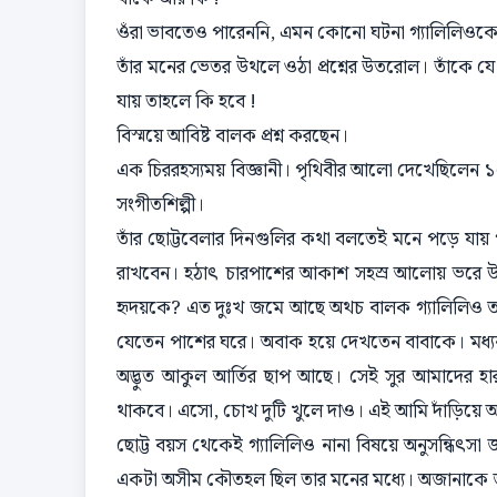
ওঁরা ভাবতেও পারেননি, এমন কোনো ঘটনা গ্যালিলিওকে 
তাঁর মনের ভেতর উথলে ওঠা প্রশ্নের উতরোল। তাঁকে যে
যায় তাহলে কি হবে !
বিস্ময়ে আবিষ্ট বালক প্রশ্ন করছেন।
এক চিররহস্যময় বিজ্ঞানী। পৃথিবীর আলো দেখেছিলেন ১৫৬
সংগীতশিল্পী।
তাঁর ছোট্টবেলার দিনগুলির কথা বলতেই মনে পড়ে যায় 
রাখবেন। হঠাৎ চারপাশের আকাশ সহস্র আলোয় ভরে উঠল
হৃদয়কে? এত দুঃখ জমে আছে অথচ বালক গ্যালিলিও তা
যেতেন পাশের ঘরে। অবাক হয়ে দেখতেন বাবাকে। মধ্যবয়
অদ্ভুত আকুল আর্তির ছাপ আছে। সেই সুর আমাদের হা
থাকবে। এসো, চোখ দুটি খুলে দাও। এই আমি দাঁড়িয়ে আছ
ছোট্ট বয়স থেকেই গ্যালিলিও নানা বিষয়ে অনুসন্ধিৎ
একটা অসীম কৌতহল ছিল তার মনের মধ্যে। অজানাকে জান