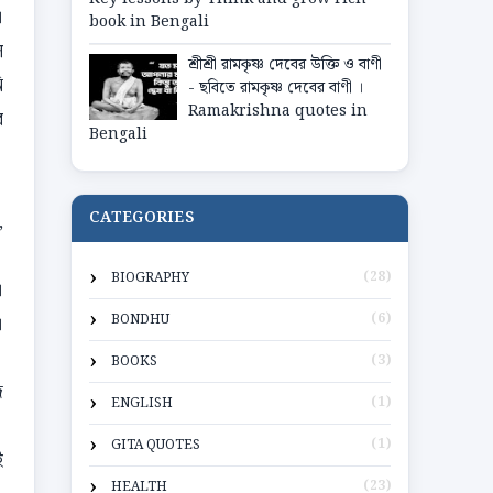
।
book in Bengali
ল
শ্রীশ্রী রামকৃষ্ণ দেবের উক্তি ও বাণী
ি
- ছবিতে রামকৃষ্ণ দেবের বাণী ।
Ramakrishna quotes in
র
Bengali
CATEGORIES
,
(28)
BIOGRAPHY
।
(6)
।
BONDHU
(3)
BOOKS
দ
(1)
ENGLISH
(1)
GITA QUOTES
ই
(23)
HEALTH