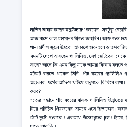
লাতিন ভাষায় ফাদার মন্ত্রউচ্চারণ করছেন। সবটুকু বেচারি
আজ বাদে কাল মহামানব যীশুর জন্মদিন। আজ শুরু হয়ে
খানা প্রদীপ জ্বলে উঠবে। আকাশে শুরু হবে আতশবাজির
এমনটি দেখে আসছেন গ্যালিলিও, সেই ছোটবেলা থেকে। 
আছে? আছে কি এমন কিছু যাকে আমরা বিজ্ঞান বলতে পা
ছটফট করতে থাকেন তিনি- পাঁচ বছরের গ্যালিলিও গ্য
অহংকার। ধর্মের আফিম খাইয়ে মানুষকে ঝিমিয়ে রাখা। 
করব?
সত্যের সন্ধানে পাঁচ বছরের বালক গ্যালিলিও উদ্ভ্রান্তে
নিয়ে পরিচিত প্রিয়জনেরা সামনে এসে দাঁড়াচ্ছেন। অব
ঠোঁট দুটো শুকনো ! একমাথা উস্কোখুস্কো চুল ! হ্যাঁরে
থাকে আর কি !