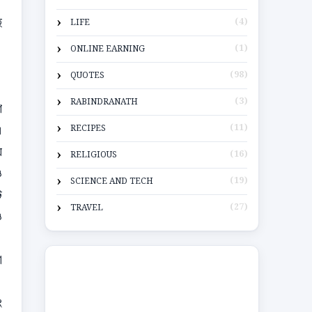
ে
(4)
LIFE
(1)
ONLINE EARNING
(98)
QUOTES
(3)
RABINDRANATH
ি
।
(11)
RECIPES
ে
(16)
RELIGIOUS
ও
(19)
SCIENCE AND TECH
ে
(27)
TRAVEL
ও
া
ং