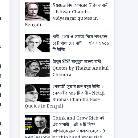
ঈশ্বরচন্দ্র বিদ্যাসাগরের উক্তি ও বানী
- Ishwar Chandra
ে
Vidyasagar quotes in
Bengali
নারী ,প্রেম ও সমাজ নিয়ে শরৎচন্দ্র
চট্টোপাধ্যায়ের বাণী ।। ছবি সহ ২০১
ত
টি উক্তি
ঠাকুর শ্রীশ্রী অনুকুল চন্দ্রের বাণী -
া
Quotes by Thakur Anukul
Chandra
ে
ে
নেতাজী সুভাষ চন্দ্র বসুর উক্তি ।
নেতাজীর ২০১ টি বানী - Netaji
া
Subhas Chandra Bose
ে
Quotes in Bengali
Think and Grow Rich বই
ন
এর সামারী - এই ৯ টি শিক্ষা
আপনাকে দ্রুত সফলতা দেবে - 9
ন
Key lessons by Think and grow rich