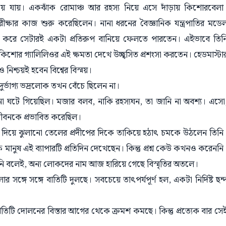
 যায়। একঝাঁক রোমাঞ্চ আর রহস্য নিয়ে এসে দাঁড়ায় কিশোরবেলা
ীক্ষার কাজ শুরু করেছিলেন। নানা ধরনের বৈজ্ঞানিক যন্ত্রপাতির মডে
ট করে সেটারই একটা প্রতিরুপ বানিয়ে ফেলতে পারতেন। এইভাবে তিন
কিশোর গ্যালিলিওর এই ক্ষমতা দেখে উচ্ছ্বসিত প্রশংসা করতেন। হেডমাস্টা
নিশ্চয়ই হবেন বিশ্বের বিস্ময়।
দুর্ভাগ্য ভদ্রলোক তখন বেঁচে ছিলেন না।
 ঘটে গিয়েছিল। মজার বলব, নাকি রহস্যঘন, তা জানি না অবশ্য। এসো
জীবনকে প্রভাবিত করেছিল।
িকল দিয়ে ঝুলানো তেলের প্রদীপের দিকে তাকিয়ে হঠাৎ চমকে উঠলেন তিনি
ানুষ এই ব্যাপারটি প্রতিদিন দেখেছেন। কিন্তু প্রশ্ন কেউ কখনও করেননি
োলেননি বলেই, অন্য লোকদের নাম আজ হারিয়ে গেছে বিস্মৃতির অতলে।
্গে সঙ্গে বাতিটি দুলছে। সবচেয়ে তাৎপর্যপূর্ণ হল, একটা নির্দিষ্ট ছন্
রতিটি দোলনের বিস্তার আগের থেকে ক্রমশ কমছে। কিন্তু প্রত্যেক বার সে