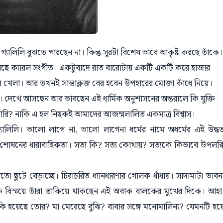
 গ্যালিলি বুঝতে পারছেন না। কিন্তু সুরটা বিশেষ ভাবে আকৃষ্ট করছে তাঁকে।
ছে ক্যারল সংগীত। একটুবাদে রাত বারোটায় একটি একটি করে হাজার
 খেলা। আর তখনই সান্তাক্লজ বের হবেন উপহারের মোজা কাঁধে নিয়ে।
দেখে আসছেন আর ভাবছেন এই ধার্মিক অনুশাসনের অন্তরালে কি যুক্তি
রি? নাকি এ হল নিছকই আমাদের আজন্মলালিত একমাত্র বিশ্বাস।
ালিলি। ভালো লাগে না, ভালো লাগেনা ধর্মের নামে অধর্মের এই উদ্ধ
শোষনের ধারাবাহিকতা। সত্য কি? সত্য কোথায়? সত্যকে কিভাবে উপলব্ধ
র মতো ছুটে বেড়াচ্ছে। চিরাচরিত ধ্যানধারণার গোলক ধাঁধায়। সাদামাটা ভাবন
াক বিস্ময়ে তাঁরা তাকিয়ে থাকছেন এই অবাক বালকের মুখের দিকে। আহা
, কি হয়েছে তোর? মা মেরেছে বুঝি? বাবার সঙ্গে মনোমালিন্য? যেমনটি হয়