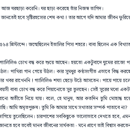
আজ ঘরছাড়া করেনি। ঘর ছাড়া করেছে তাঁর নিজস্ব তাগিদ।
 জানতেই হবে সৃষ্টিরহস্যের শেষ কথা ! তার আগে যদি আমার জীবন ফুরিয়
৪ খ্রিস্টাব্দে। জন্মেছিলেন ইতালির পিসা শহরে। বাবা ছিলেন এক বিখ্যা
গ্যালিলিও চোখ বন্ধ করে শুয়ে আছেন। হয়তো একটুবাদে ঘুমের রাজ্যে প
। পাখিরা গান গেয়ে উঠল। কার সুমধুর কন্ঠসংগীত এভাবে বিদ্ধ করছ
র খবর রাখেননি ! গ্যালিলিও শয্যা ছেড়ে উঠে আসতেন। পায়ে পায়ে চল
সী বাবা চোখ বন্ধ করে পিয়ানোতে সুর তুলছেন। সেই সুরের মধ্যে একট
রানো অতীতে নিয়ে যায়। বলে, হে মানুষ, আর কতদিন তুমি মোহান্ধ হয়
ি। আমি অমৃতপুরুষ। তুমি কি আমার সাথে সখ্যতার সম্পর্ক পাতাবে না?
সা জাগিয়ে তুলেছিলেন। চারপাশের সবকিছুকে ভালোভাবে দেখতে হবে, এম
তে হবে তবেই মানব জীবনের সার্থকতা - মনে প্রাণে তাই বিশ্বাস করতে