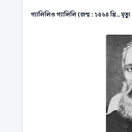
গ্যালিলিও গ্যালিলি (জন্ম : ১৫৬৪ খ্রি., মৃত্যু