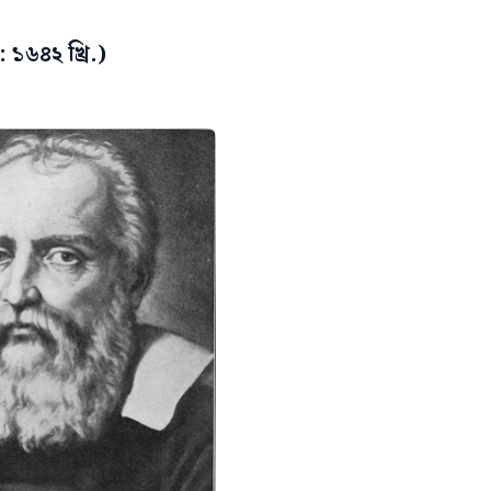
 : ১৬৪২ খ্রি.)